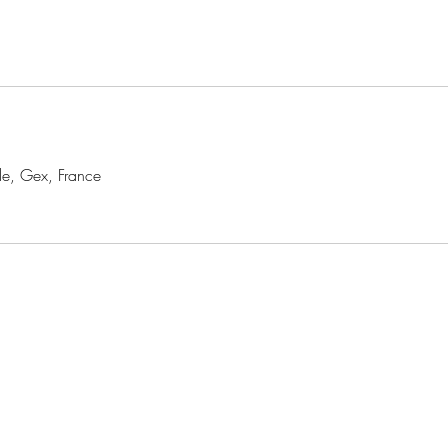
le, Gex, France
+41 78 622 0