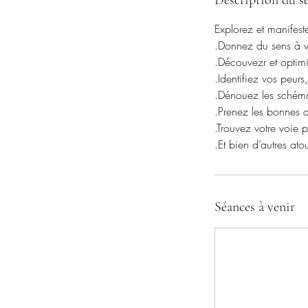
Description du se
Explorez et manifeste
.Donnez du sens à 
.Découvezr et optimi
.Identifiez vos peurs
.Dénouez les schémas
.Prenez les bonnes 
.Trouvez votre voie p
.Et bien d’autres atou
Séances à venir